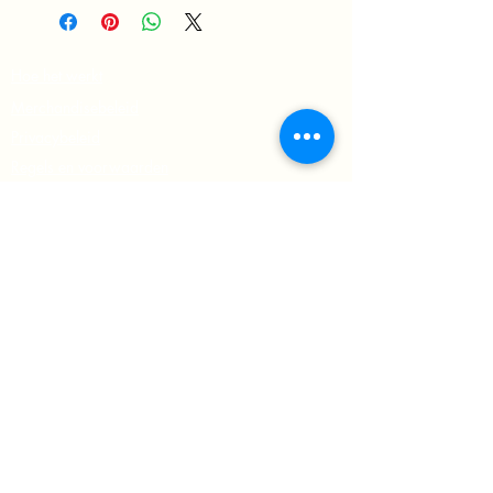
Hoe het werkt
Merchandisebeleid
Privacybeleid
Regels en voorwaarden
Verzend- en retourbeleid
Meld je aan voor onze nieuwsbrief
Ontdek nieuwe kunst en collecties
Inschrijven