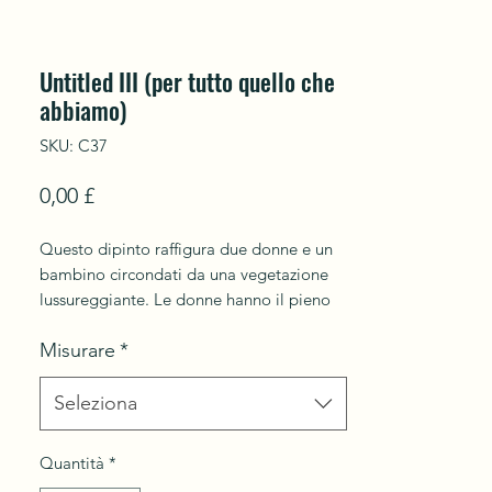
Untitled III (per tutto quello che
abbiamo)
SKU: C37
Prezzo
0,00 £
Questo dipinto raffigura due donne e un
bambino circondati da una vegetazione
lussureggiante. Le donne hanno il pieno
controllo di ciò che li circonda. Ci sono
Misurare
*
strati traboccanti di fiori/piante di varie
forme, dove la mescolanza di colori e
forme sembra muoversi.
Seleziona
I fenicotteri portano un elemento di gioia
Quantità
*
e bellezza nella vita.