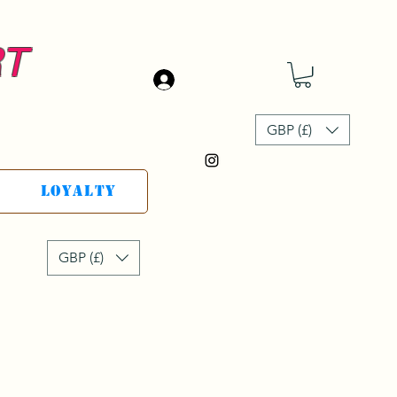
RT
Accedi
GBP (£)
Loyalty
GBP (£)