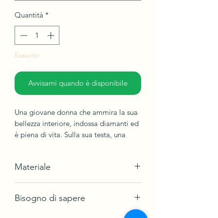
Quantità
*
Esaurito
Avvisami quando è disponibile
Una giovane donna che ammira la sua
bellezza interiore, indossa diamanti ed
è piena di vita. Sulla sua testa, una
clessidra che rappresenta la sabbia del
tempo si esaurirà per ogni vita umana.
Materiale
La sveglia retrò significa che è
costantemente preoccupata e le
Acrilici su tela di lino
ricorda che il suo orologio biologico
Bisogno di sapere
sta ticchettando.