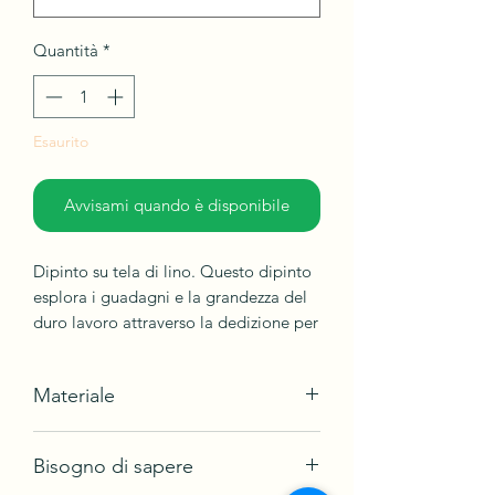
Quantità
*
Esaurito
Avvisami quando è disponibile
Dipinto su tela di lino. Questo dipinto
esplora i guadagni e la grandezza del
duro lavoro attraverso la dedizione per
realizzare un sogno. Non ci sono
scorciatoie nella vita perché la luce e il
Materiale
gusto del successo richiedono tempo
per brillare. Molte persone oggi
Acrilico su tela di lino
cercano costantemente e spesso di
Bisogno di sapere
Spedito in scatola, non incorniciato
avere successo o...