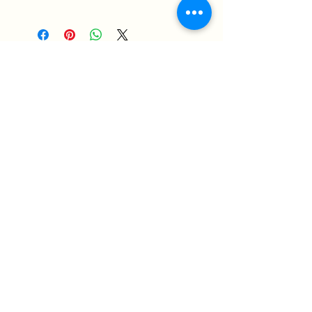
Viene fornito con un certificato di
autenticazione e opera firmata
Come funziona
Politica sulla merce
politica sulla riservatezza
Termini e condizioni
Politiche di spedizione e resi
Iscriviti alla nostra newsletter
Scopri nuove opere d'arte e collezioni
Iscriviti